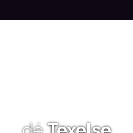
dé
Texelse