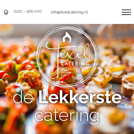
0222 – 560 200
info@texelcatering.nl
dé
Lekkerste
catering